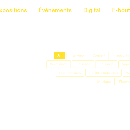
xpositions
Événements
Digital
E-bout
All
Interview
Concert
Flags of 
Vernissage
Finissage
Finissage
Appel
Documentary
L'Institut finlandais
W
Musique
Électr