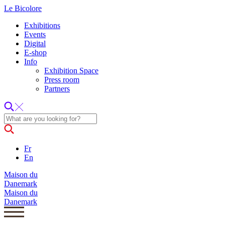
Le Bicolore
Exhibitions
Events
Digital
E-shop
Info
Exhibition Space
Press room
Partners
Fr
En
Maison du
Danemark
Maison du
Danemark