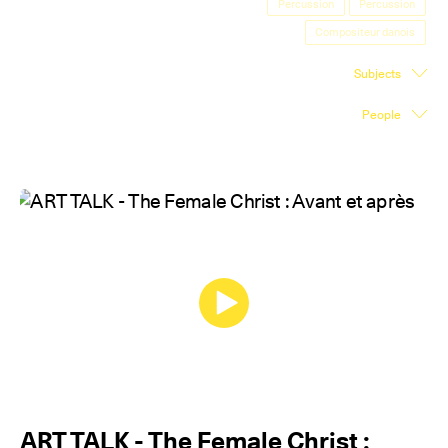
Percussion
Percussion
Exhibition Space
Compositeur danois
Press room
Subjects
Partners
People
Fr
ART TALK - The Female Christ :