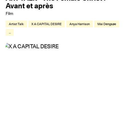
Avant et après
Film
Artist Talk
X A CAPITAL DESIRE
Anya Harrison
Mai Dengsøe
...