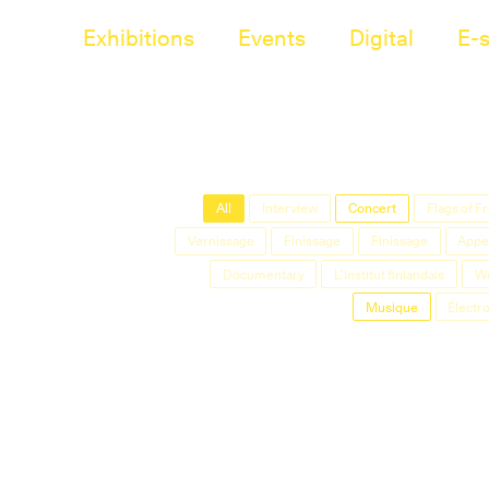
Exhibitions
Events
Digital
E-
All
Interview
Concert
Flags of 
Vernissage
Finissage
Finissage
Appel
Documentary
L'Institut finlandais
W
Musique
Électr