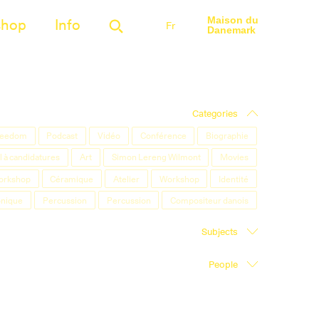
Maison du
shop
Info
Fr
Danemark
Categories
Freedom
Podcast
Vidéo
Conférence
Biographie
 à candidatures
Art
Simon Lereng Wilmont
Movies
orkshop
Céramique
Atelier
Workshop
Identité
onique
Percussion
Percussion
Compositeur danois
Subjects
People