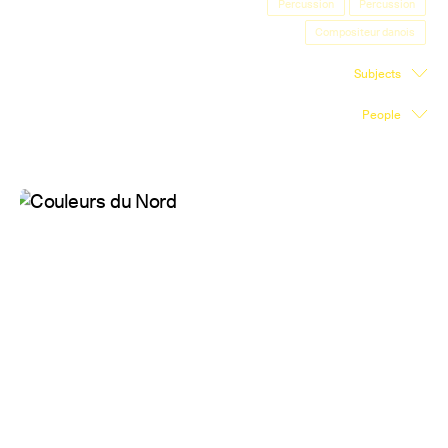
Percussion
Percussion
Exhibition Space
Compositeur danois
Press room
Subjects
Partners
People
Fr