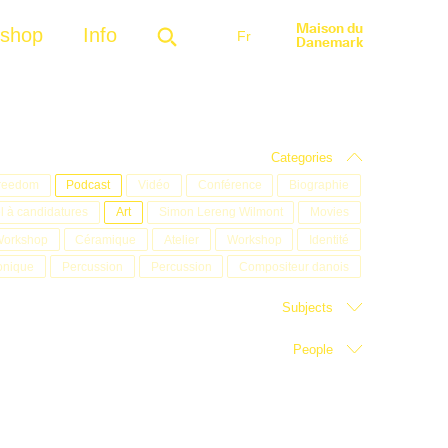
Maison du
-shop
Info
Fr
Danemark
Categories
Freedom
Podcast
Vidéo
Conférence
Biographie
l à candidatures
Art
Simon Lereng Wilmont
Movies
orkshop
Céramique
Atelier
Workshop
Identité
onique
Percussion
Percussion
Compositeur danois
Subjects
People