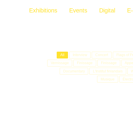
Exhibitions
Events
Digital
E
All
Interview
Concert
Flags of 
Vernissage
Finissage
Finissage
Appe
Documentary
L'Institut finlandais
W
Musique
Électr