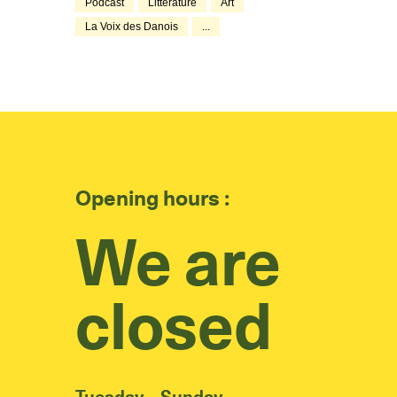
Podcast
Littérature
Art
La Voix des Danois
...
Opening hours :
We are
closed