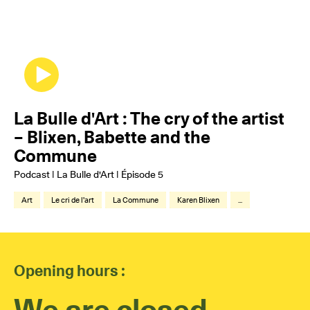
La Bulle d'Art : The cry of the artist
– Blixen, Babette and the
Commune
Podcast | La Bulle d'Art | Épisode 5
Art
Le cri de l'art
La Commune
Karen Blixen
...
Opening hours :
We are closed