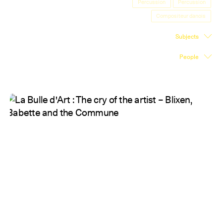
Percussion
Percussion
Exhibition Space
Compositeur danois
Press room
Subjects
Partners
People
Fr