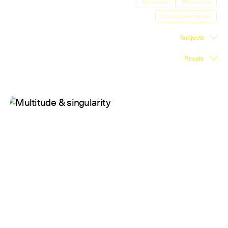
Percussion
Percussion
Exhibition Space
Compositeur danois
Press room
Subjects
Partners
People
Fr