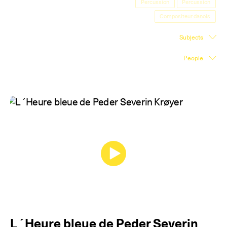
Percussion
Percussion
Exhibition Space
Compositeur danois
Press room
Subjects
Partners
People
Fr
L´Heure bleue de Peder Severin