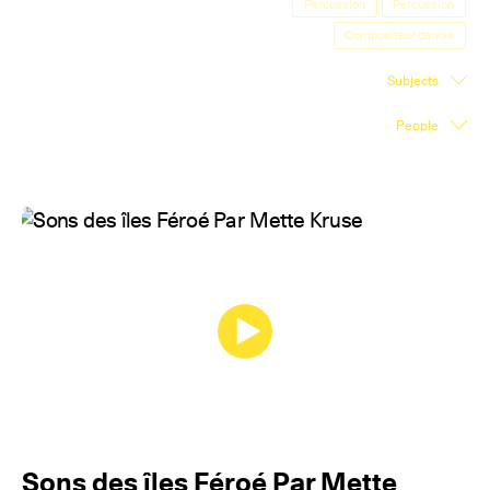
Percussion
Percussion
Exhibition Space
Compositeur danois
Press room
Subjects
Partners
People
Fr
Sons des îles Féroé Par Mette