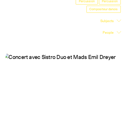
Percussion
Percussion
Exhibition Space
Compositeur danois
Press room
Subjects
Partners
People
Fr