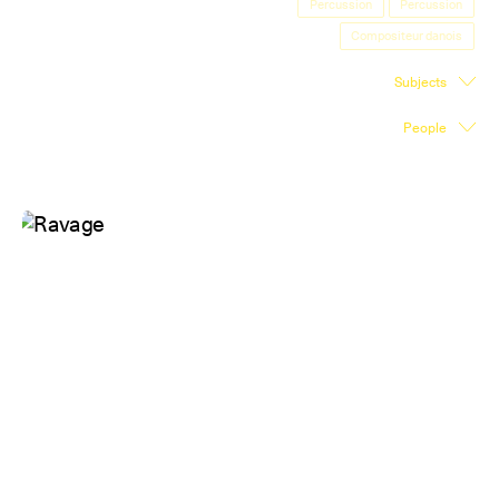
Percussion
Percussion
Exhibition Space
Compositeur danois
Press room
Subjects
Partners
People
Fr