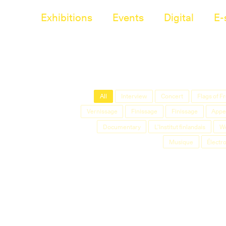
Exhibitions
Events
Digital
E-
All
Interview
Concert
Flags of 
Vernissage
Finissage
Finissage
Appel
Documentary
L'Institut finlandais
W
Musique
Électr