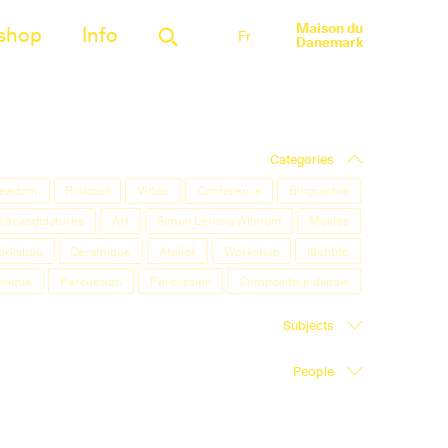
Maison du
shop
Info
Fr
Danemark
Categories
Freedom
Podcast
Vidéo
Conférence
Biographie
 à candidatures
Art
Simon Lereng Wilmont
Movies
orkshop
Céramique
Atelier
Workshop
Identité
onique
Percussion
Percussion
Compositeur danois
Subjects
People