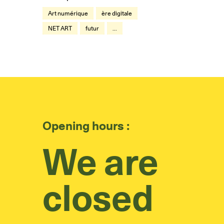
Art numérique
ère digitale
NET ART
futur
...
Opening hours :
We are
closed