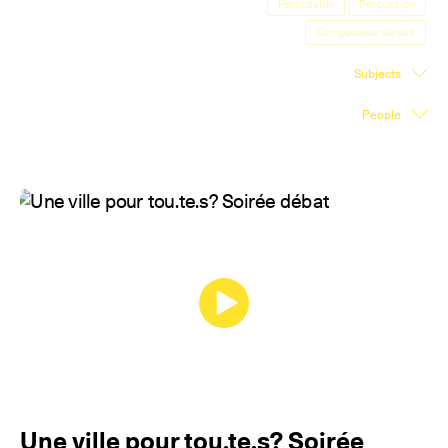
Percussion
Percussion
Exhibition Space
Compositeur danois
Press room
Subjects
Partners
People
Fr
Une ville pour tou.te.s? Soirée