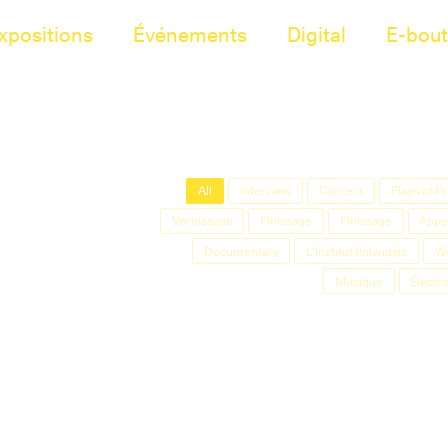
xpositions
Événements
Digital
E-bout
All
Interview
Concert
Flags of 
Vernissage
Finissage
Finissage
Appel
Documentary
L'Institut finlandais
W
Musique
Électr