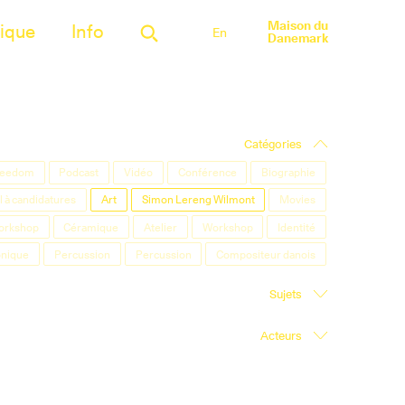
Maison du
ique
Info
En
Danemark
Catégories
Freedom
Podcast
Vidéo
Conférence
Biographie
 à candidatures
Art
Simon Lereng Wilmont
Movies
orkshop
Céramique
Atelier
Workshop
Identité
onique
Percussion
Percussion
Compositeur danois
Sujets
Acteurs