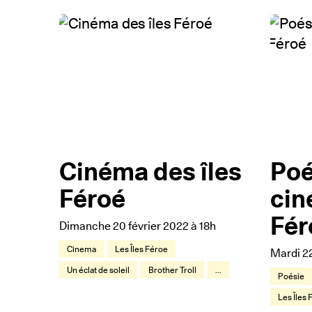
Cinéma des îles
Poé
Féroé
cin
Fér
Dimanche 20 février 2022 à 18h
Cinema
Les Îles Féroe
Mardi 22
Un éclat de soleil
Brother Troll
...
Poésie
Les Îles