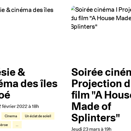
sie &
Soirée ciném
éma des îles
Projection 
oé
film "A Hous
Made of
 février 2022 à 18h
Splinters"
Cinema
Un éclat de soleil
 Féroe
...
Jeudi 23 mars à 19h