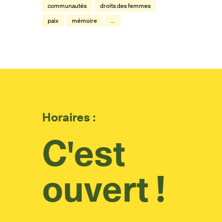
communautés
droits des femmes
paix
mémoire
...
Horaires :
C'est
ouvert !