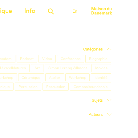
Maison du
ique
Info
En
Danemark
Catégories
Freedom
Podcast
Vidéo
Conférence
Biographie
 à candidatures
Art
Simon Lereng Wilmont
Movies
orkshop
Céramique
Atelier
Workshop
Identité
onique
Percussion
Percussion
Compositeur danois
Sujets
Acteurs