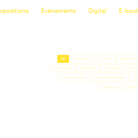
xpositions
Événements
Digital
E-bout
All
Interview
Concert
Flags of 
Vernissage
Finissage
Finissage
Appel
Documentary
L'Institut finlandais
W
Musique
Électr