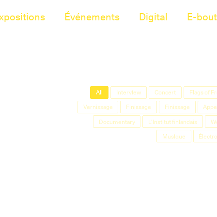
xpositions
Événements
Digital
E-bout
All
Interview
Concert
Flags of 
Vernissage
Finissage
Finissage
Appel
Documentary
L'Institut finlandais
W
Musique
Électr