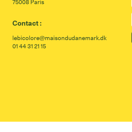
75008 Paris
Contact :
lebicolore@maisondudanemark.dk
01 44 31 21 15