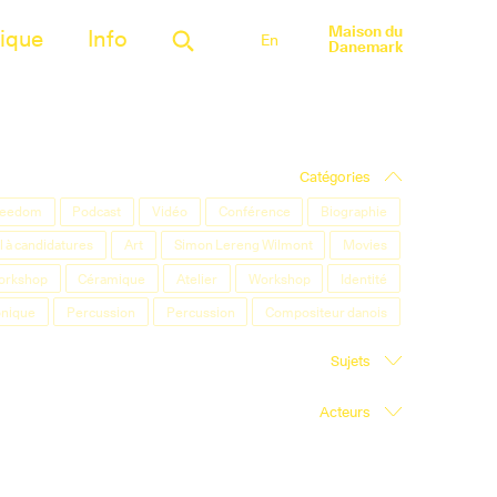
Maison du
ique
Info
En
Danemark
Catégories
Freedom
Podcast
Vidéo
Conférence
Biographie
 à candidatures
Art
Simon Lereng Wilmont
Movies
orkshop
Céramique
Atelier
Workshop
Identité
onique
Percussion
Percussion
Compositeur danois
Sujets
Acteurs