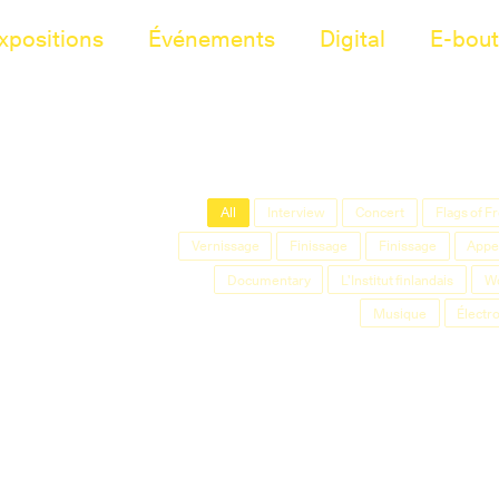
xpositions
Événements
Digital
E-bout
All
Interview
Concert
Flags of 
Vernissage
Finissage
Finissage
Appel
Documentary
L'Institut finlandais
W
Musique
Électr