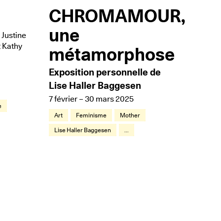
CHROMAMOUR,
une
 Justine
t Kathy
métamorphose
Exposition personnelle de
Lise Haller Baggesen
7 février – 30 mars 2025
e
Art
Feminisme
Mother
Lise Haller Baggesen
...