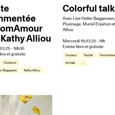
ite
Colorful talk
mmentée
Avec Lise Haller Baggessen,
Pluvinage, Muriel Enjalran e
romAmour
Alliou
 Kathy Alliou
Mercredi 19.03.25 - 19h
Entrée libre et gratuite
.03.25 - 18h30
ibre et gratuite
Couleur
Textile
Feminism
Couleurs
Art talk
...
ler Baggesen
Kathy Alliou