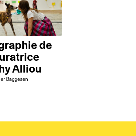
graphie de
curatrice
hy Alliou
ller Baggesen