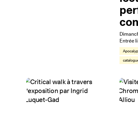
per
con
Dimanch
Entrée l
Apocalyp
catalogu