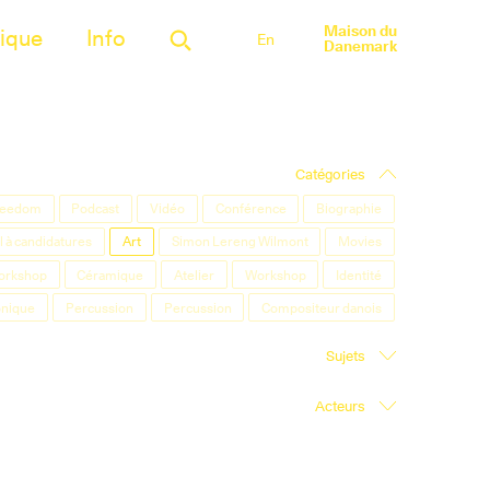
Maison du
ique
Info
En
Danemark
Catégories
Freedom
Podcast
Vidéo
Conférence
Biographie
 à candidatures
Art
Simon Lereng Wilmont
Movies
orkshop
Céramique
Atelier
Workshop
Identité
onique
Percussion
Percussion
Compositeur danois
Sujets
Acteurs