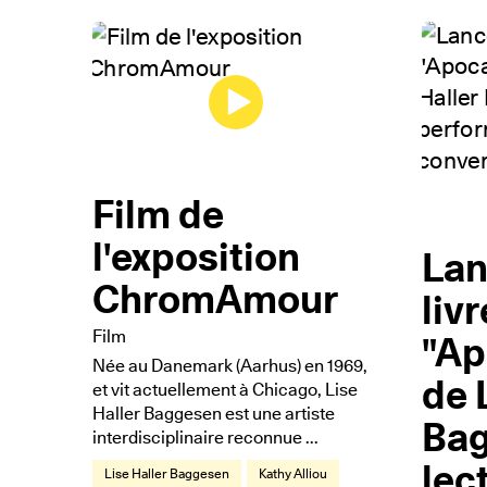
Film de
l'exposition
Lan
ChromAmour
livr
Film
"Ap
Née au Danemark (Aarhus) en 1969,
de 
et vit actuellement à Chicago, Lise
Haller Baggesen est une artiste
Bag
interdisciplinaire reconnue ...
lec
Lise Haller Baggesen
Kathy Alliou