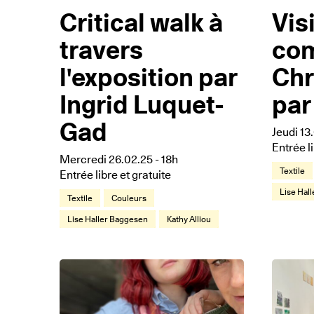
Critical walk à
Vis
travers
co
l'exposition par
Ch
Ingrid Luquet-
par
Gad
Jeudi 13
Entrée l
Mercredi 26.02.25 - 18h
Textile
Entrée libre et gratuite
Lise Hal
Textile
Couleurs
Lise Haller Baggesen
Kathy Alliou