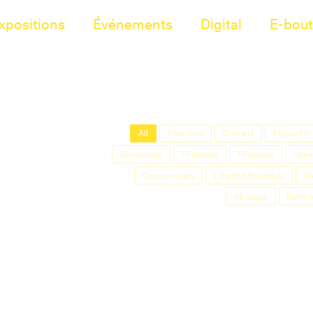
xpositions
Événements
Digital
E-bout
All
Interview
Concert
Flags of 
Vernissage
Finissage
Finissage
Appel
Documentary
L'Institut finlandais
W
Musique
Électr