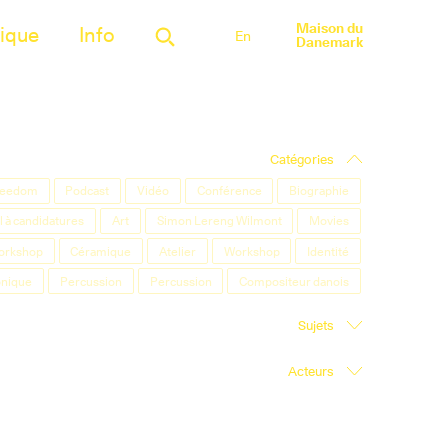
Maison du
ique
Info
En
Danemark
Catégories
Freedom
Podcast
Vidéo
Conférence
Biographie
 à candidatures
Art
Simon Lereng Wilmont
Movies
orkshop
Céramique
Atelier
Workshop
Identité
onique
Percussion
Percussion
Compositeur danois
Sujets
Acteurs