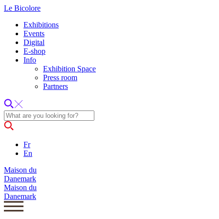
Le Bicolore
Exhibitions
Events
Digital
E-shop
Info
Exhibition Space
Press room
Partners
Fr
En
Maison du
Danemark
Maison du
Danemark