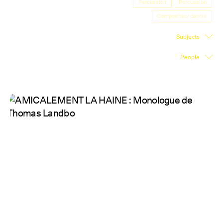
Percussion
Percussion
Exhibition Space
Compositeur danois
Press room
Subjects
Partners
People
Fr