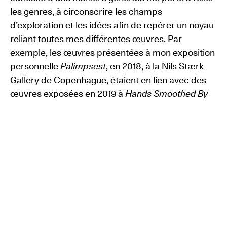
les genres, à circonscrire les champs
d’exploration et les idées afin de repérer un noyau
reliant toutes mes différentes œuvres. Par
exemple, les œuvres présentées à mon exposition
personnelle
Palimpsest
, en 2018, à la Nils Stærk
Gallery de Copenhague, étaient en lien avec des
œuvres exposées en 2019 à
Hands Smoothed By
Coin
, au SCAD Museum of Art de Savannah, aux
États-Unis.
Ces deux manifestations portaient sur la manière
dont les matières traversent les genres – de
même que dans
Skin Carpet
un espace nous
traverse. J’ai récemment rendu visite à mon frère,
chez qui j’ai retrouvé une de mes vieilles peintures
intitulée
The surface is history, the line the story
.