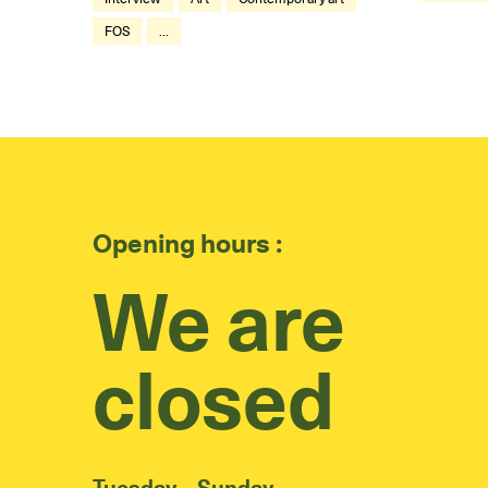
FOS
...
Opening hours :
We are
closed
Tuesday – Sunday