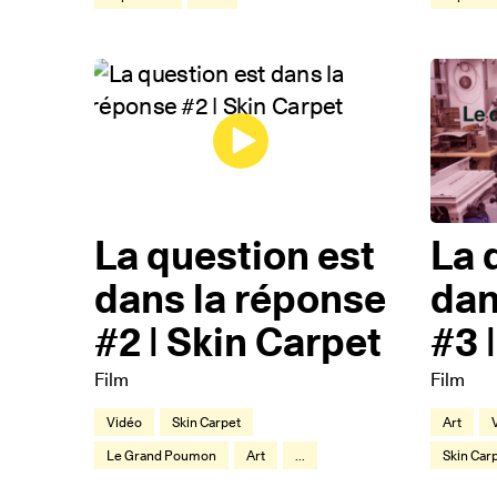
La question est
La 
dans la réponse
dan
#2 | Skin Carpet
#3 
Film
Film
Vidéo
Skin Carpet
Art
Le Grand Poumon
Art
...
Skin Car