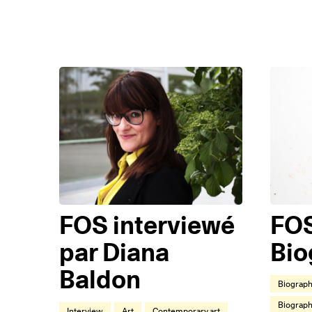
FOS interviewé
FO
par Diana
Bio
Baldon
Biograph
Biograph
Interview
Art
Contemporary art