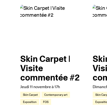
Skin Carpet |
Ski
Visite
Vis
commentée #2
co
Jeudi 11 novembre à 17h
Dimanch
Skin Carpet
Contemporary art
Skin Car
Exposition
FOS
Expositi