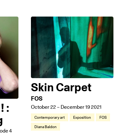
Skin Carpet
FOS
! :
October 22 – December 19 2021
g
Contemporary art
Exposition
FOS
Diana Baldon
sode 4