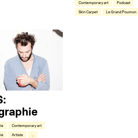
Contemporary art
Podcast
Skin Carpet
Le Grand Poumon
S:
graphie
ie
Contemporary art
ie
Artiste
...