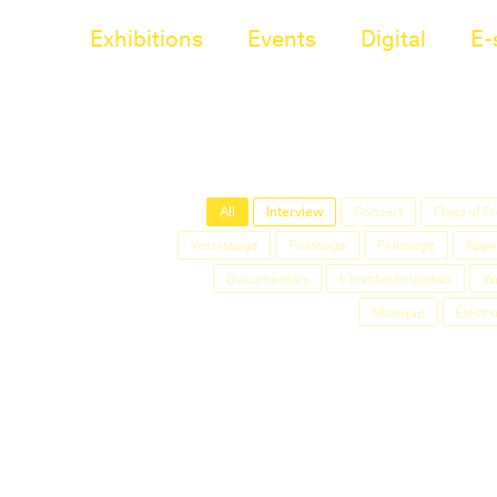
Exhibitions
Events
Digital
E-
All
Interview
Concert
Flags of 
Vernissage
Finissage
Finissage
Appel
Documentary
L'Institut finlandais
W
Musique
Électr