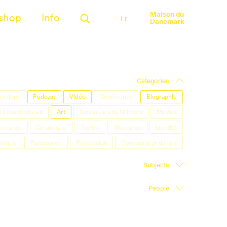
Maison du
shop
Info
Fr
Danemark
Categories
Freedom
Podcast
Vidéo
Conférence
Biographie
 à candidatures
Art
Simon Lereng Wilmont
Movies
orkshop
Céramique
Atelier
Workshop
Identité
onique
Percussion
Percussion
Compositeur danois
Subjects
People