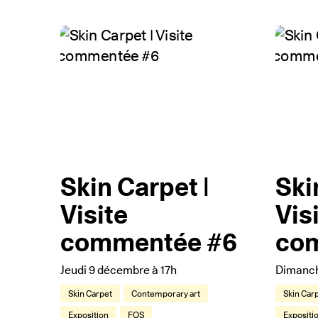
Skin Carpet |
Ski
Visite
Vis
commentée #6
co
Jeudi 9 décembre à 17h
Dimanch
Skin Carpet
Contemporary art
Skin Car
Exposition
FOS
Expositi