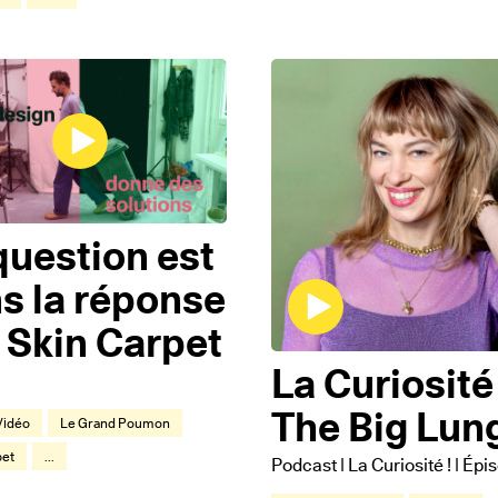
question est
s la réponse
| Skin Carpet
La Curiosité 
The Big Lun
Vidéo
Le Grand Poumon
pet
...
Podcast | La Curiosité ! | Épi