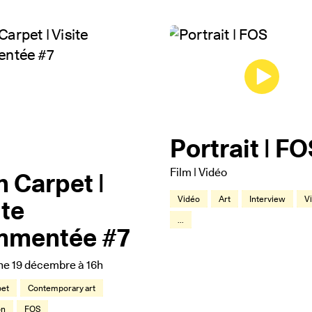
Portrait | F
Film | Vidéo
n Carpet |
ite
Vidéo
Art
Interview
V
...
mmentée #7
e 19 décembre à 16h
pet
Contemporary art
on
FOS