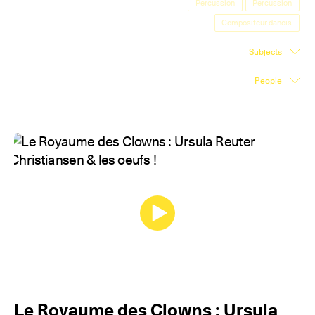
Percussion
Percussion
Exhibition Space
Compositeur danois
Press room
Subjects
Partners
People
Fr
Le Royaume des Clowns : Ursula