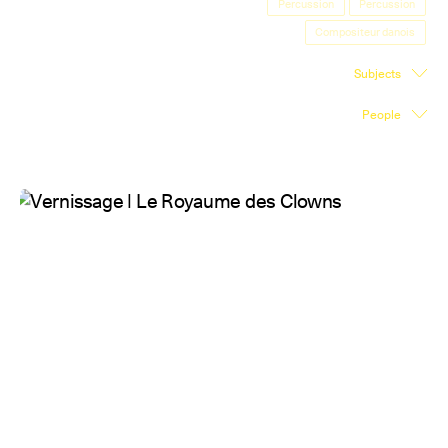
Percussion
Percussion
Exhibition Space
Compositeur danois
Press room
Subjects
Partners
People
Fr