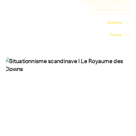
Percussion
Percussion
Exhibition Space
Compositeur danois
Press room
Subjects
Partners
People
Fr