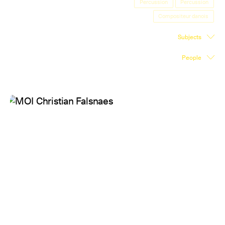
Percussion
Percussion
Exhibition Space
Compositeur danois
Press room
Subjects
Partners
People
Fr