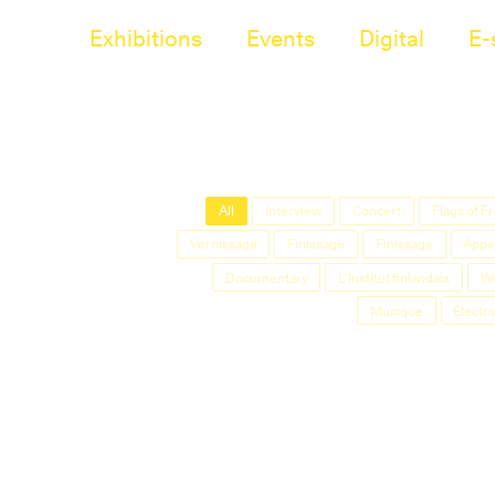
Exhibitions
Events
Digital
E-
All
Interview
Concert
Flags of 
Vernissage
Finissage
Finissage
Appel
Documentary
L'Institut finlandais
W
Musique
Électr