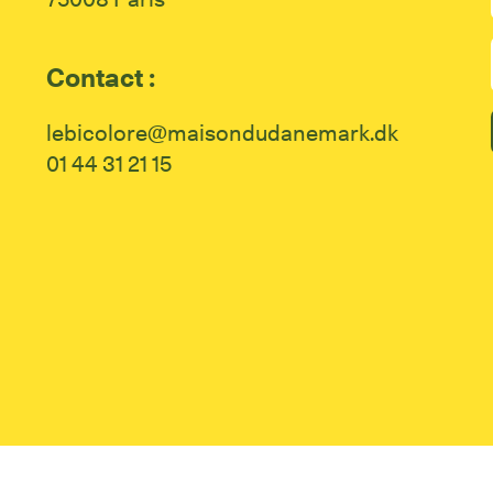
Contact :
lebicolore@maisondudanemark.dk
01 44 31 21 15