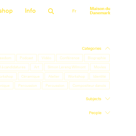
Maison du
shop
Info
Fr
Danemark
Categories
Freedom
Podcast
Vidéo
Conférence
Biographie
 à candidatures
Art
Simon Lereng Wilmont
Movies
orkshop
Céramique
Atelier
Workshop
Identité
onique
Percussion
Percussion
Compositeur danois
Subjects
People