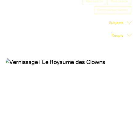
Percussion
Percussion
Exhibition Space
Compositeur danois
Press room
Subjects
Partners
People
Fr