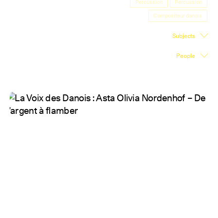
Percussion
Percussion
Exhibition Space
Compositeur danois
Press room
Subjects
Partners
People
Fr