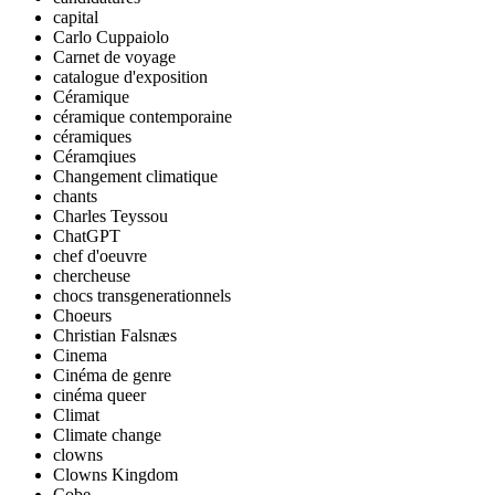
capital
Carlo Cuppaiolo
Carnet de voyage
catalogue d'exposition
Céramique
céramique contemporaine
céramiques
Céramqiues
Changement climatique
chants
Charles Teyssou
ChatGPT
chef d'oeuvre
chercheuse
chocs transgenerationnels
Choeurs
Christian Falsnæs
Cinema
Cinéma de genre
cinéma queer
Climat
Climate change
clowns
Clowns Kingdom
Cobe