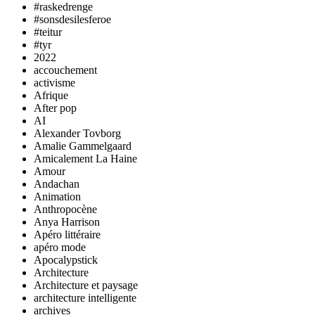
#raskedrenge
#sonsdesilesferoe
#teitur
#tyr
2022
accouchement
activisme
Afrique
After pop
AI
Alexander Tovborg
Amalie Gammelgaard
Amicalement La Haine
Amour
Andachan
Animation
Anthropocène
Anya Harrison
Apéro littéraire
apéro mode
Apocalypstick
Architecture
Architecture et paysage
architecture intelligente
archives