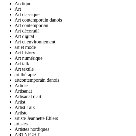
Arctique
Art
Art classique
Art contemporain danois
Art contemporian
Art décoratif
Art digital
Art et environnement
art et mode
Art history
Art numérique
Art talk
Art textile
art thérapie
artcontemporain danois
Article
Artisanat
Artisanat d'art
Artist
Artist Talk
Artiste
artiste Jeannette Ehlers
artistes
Artistes nordiques
ARTNIGHT