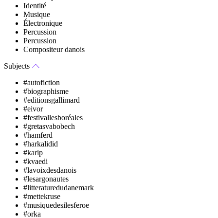
Identité
Musique
Électronique
Percussion
Percussion
Compositeur danois
Subjects
#autofiction
#biographisme
#editionsgallimard
#eivor
#festivallesboréales
#gretasvabobech
#hamferd
#harkalidid
#karip
#kvaedi
#lavoixdesdanois
#lesargonautes
#litteraturedudanemark
#mettekruse
#musiquedesilesferoe
#orka