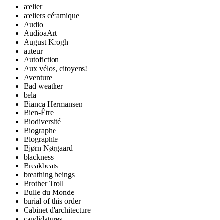
atelier
ateliers céramique
Audio
AudioaArt
August Krogh
auteur
Autofiction
Aux vélos, citoyens!
Aventure
Bad weather
bela
Bianca Hermansen
Bien-Être
Biodiversité
Biographe
Biographie
Bjørn Nørgaard
blackness
Breakbeats
breathing beings
Brother Troll
Bulle du Monde
burial of this order
Cabinet d'architecture
candidatures