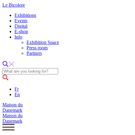
Le Bicolore
Exhibitions
Events
Digital
E-shop
Info
Exhibition Space
Press room
Partners
Fr
En
Maison du
Danemark
Maison du
Danemark