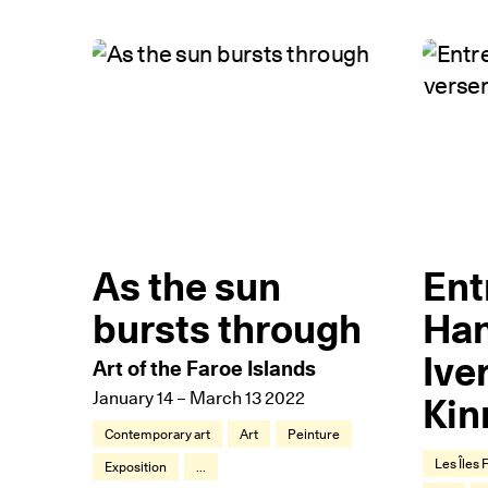
As the sun
Ent
bursts through
Han
Ive
Art of the Faroe Islands
January 14 – March 13 2022
Kin
Contemporary art
Art
Peinture
Les Îles
Exposition
...