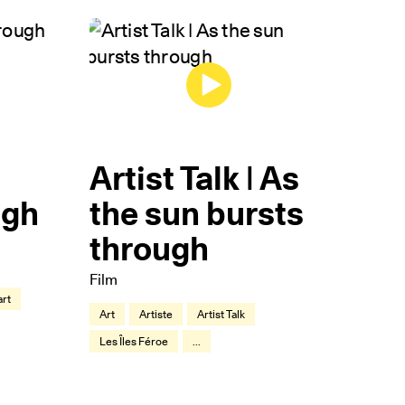
Artist Talk | As
ugh
the sun bursts
through
Film
rt
Art
Artiste
Artist Talk
Les Îles Féroe
...