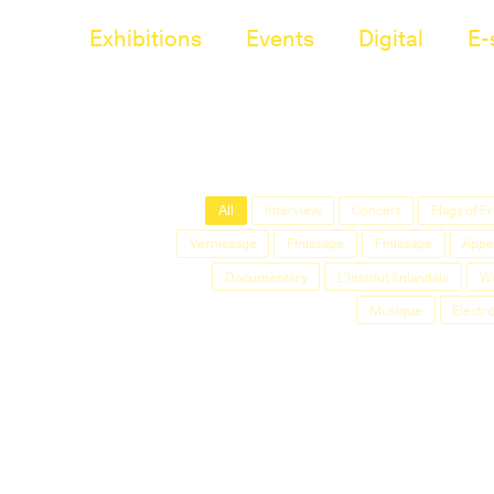
Exhibitions
Events
Digital
E-
All
Interview
Concert
Flags of 
Vernissage
Finissage
Finissage
Appel
Documentary
L'Institut finlandais
W
Musique
Électr