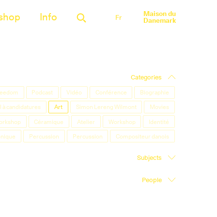
Maison du
shop
Info
Fr
Danemark
Categories
Freedom
Podcast
Vidéo
Conférence
Biographie
 à candidatures
Art
Simon Lereng Wilmont
Movies
orkshop
Céramique
Atelier
Workshop
Identité
onique
Percussion
Percussion
Compositeur danois
Subjects
People