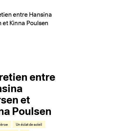
retien entre
sina
rsen et
na Poulsen
 Féroe
Un éclat de soleil