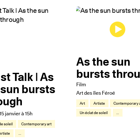
As the sun
bursts thro
st Talk | As
Film
 sun bursts
Art des îles Féroé
ough
Art
Artiste
Contemporary a
Un éclat de soleil
...
5 janvier à 15h
de soleil
Contemporary art
Artiste
...