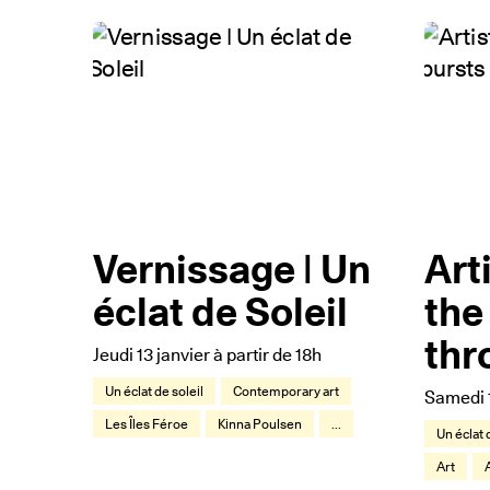
Vernissage | Un
Arti
éclat de Soleil
the
thr
Jeudi 13 janvier à partir de 18h
Un éclat de soleil
Contemporary art
Samedi 1
Les Îles Féroe
Kinna Poulsen
...
Un éclat 
Art