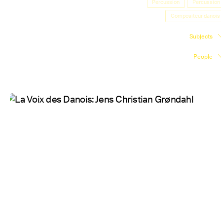
Percussion
Percussion
Exhibition Space
Compositeur danois
Press room
Subjects
Partners
People
Fr