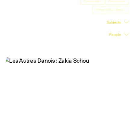
Percussion
Percussion
Exhibition Space
Compositeur danois
Press room
Subjects
Partners
People
Fr