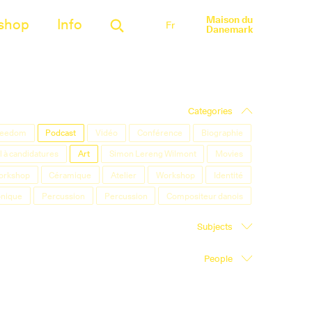
Maison du
shop
Info
Fr
Danemark
Categories
Freedom
Podcast
Vidéo
Conférence
Biographie
 à candidatures
Art
Simon Lereng Wilmont
Movies
orkshop
Céramique
Atelier
Workshop
Identité
onique
Percussion
Percussion
Compositeur danois
Subjects
People