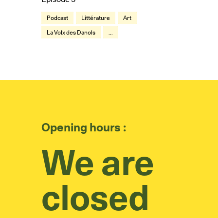
Podcast
Littérature
Art
La Voix des Danois
...
Opening hours :
We are
closed