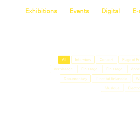
Exhibitions
Events
Digital
E-
All
Interview
Concert
Flags of 
Vernissage
Finissage
Finissage
Appel
Documentary
L'Institut finlandais
W
Musique
Électr