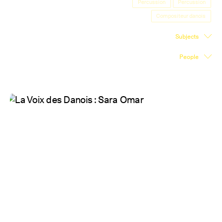
Percussion
Percussion
Exhibition Space
Compositeur danois
Press room
Subjects
Partners
People
Fr