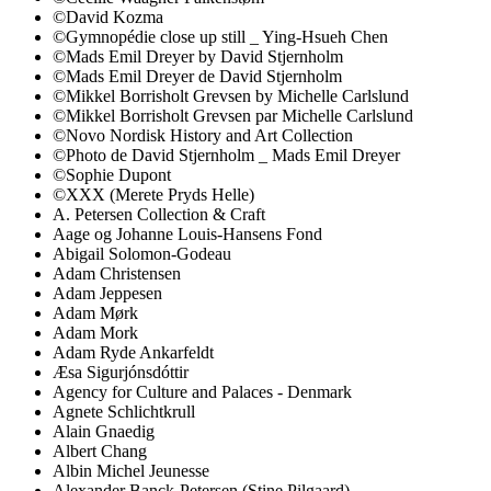
©David Kozma
©Gymnopédie close up still _ Ying-Hsueh Chen
©Mads Emil Dreyer by David Stjernholm
©Mads Emil Dreyer de David Stjernholm
©Mikkel Borrisholt Grevsen by Michelle Carlslund
©Mikkel Borrisholt Grevsen par Michelle Carlslund
©Novo Nordisk History and Art Collection
©Photo de David Stjernholm _ Mads Emil Dreyer
©Sophie Dupont
©XXX (Merete Pryds Helle)
A. Petersen Collection & Craft
Aage og Johanne Louis-Hansens Fond
Abigail Solomon-Godeau
Adam Christensen
Adam Jeppesen
Adam Mørk
Adam Mork
Adam Ryde Ankarfeldt
Æsa Sigurjónsdóttir
Agency for Culture and Palaces - Denmark
Agnete Schlichtkrull
Alain Gnaedig
Albert Chang
Albin Michel Jeunesse
Alexander Banck-Petersen (Stine Pilgaard)