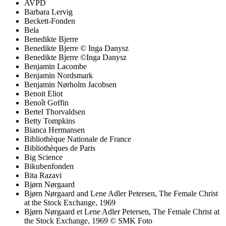
AVPD
Barbara Lervig
Beckett-Fonden
Bela
Benedikte Bjerre
Benedikte Bjerre © Inga Danysz
Benedikte Bjerre ©Inga Danysz
Benjamin Lacombe
Benjamin Nordsmark
Benjamin Nørholm Jacobsen
Benoit Eliot
Benoît Goffin
Bertel Thorvaldsen
Betty Tompkins
Bianca Hermansen
Bibliothèque Nationale de France
Bibliothèques de Paris
Big Science
Bikubenfonden
Bita Razavi
Bjørn Nørgaard
Bjørn Nørgaard and Lene Adler Petersen, The Female Christ
at the Stock Exchange, 1969
Bjørn Nørgaard et Lene Adler Petersen, The Female Christ at
the Stock Exchange, 1969 © SMK Foto