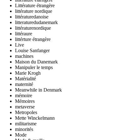
Littérature étrangère
littérature nordique
littératuredanoise
litteraturedudanemark
littératurenordique
littéraure
littérture étrangère
Live
Louise Sanfanger
machines
Maison du Danemark
Manipuler le temps
Marie Krogh
Matérialité
maternité
Meanwhile in Denmark
mémoire
Mémoires
metaverse
Metropoles
Mette Winckelmann
militarisme
minorités
Mode