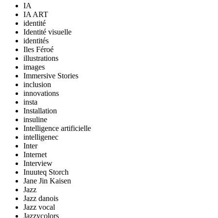
IA
IA ART
identité
Identité visuelle
identités
Iles Féroé
illustrations
images
Immersive Stories
inclusion
innovations
insta
Installation
insuline
Intelligence artificielle
intelligenec
Inter
Internet
Interview
Inuuteq Storch
Jane Jin Kaisen
Jazz
Jazz danois
Jazz vocal
Jazzycolors