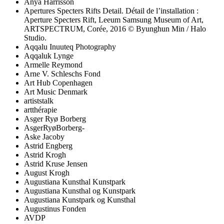
Anya Harrisson
Apertures Specters Rifts Detail. Détail de l’installation :
Aperture Specters Rift, Leeum Samsung Museum of Art,
ARTSPECTRUM, Corée, 2016 © Byunghun Min / Halo
Studio.
Aqqalu Inuuteq Photography
Aqqaluk Lynge
Armelle Reymond
Arne V. Schleschs Fond
Art Hub Copenhagen
Art Music Denmark
artiststalk
artthérapie
Asger Ryø Borberg
AsgerRyøBorberg-
Aske Jacoby
Astrid Engberg
Astrid Krogh
Astrid Kruse Jensen
August Krogh
Augustiana Kunsthal Kunstpark
Augustiana Kunsthal og Kunstpark
Augustiana Kunstpark og Kunsthal
Augustinus Fonden
AVDP