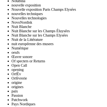
Notabilia
nouvelle exposition
Nouvelle exposition Paris Champs Elysées
nouvelles techniques
Nouvelles technologies
NovoNordisk
Nuit Blanche
Nuit Blanche sur les Champs Éluysées
Nuit Blanche sur les Champs Elysées
Nuit de la Littérature
nuit européenne des musees
Numérique
oeufs
Œuvre sonore
Of specters or Returns
Open Call
opening
OrfÈv
Orfèvrerie
origine
origines
paix
Passion
Patchwork
Pays Nordiques