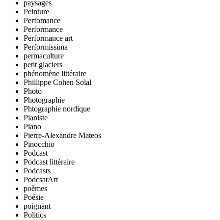
paysages
Peinture
Perfomance
Performance
Performance art
Performissima
permaculture
petit glaciers
phénomène littéraire
Phillippe Cohen Solal
Photo
Photographie
Phtographie nordique
Pianiste
Piano
Pierre-Alexandre Mateos
Pinocchio
Podcast
Podcast littéraire
Podcasts
PodcsatArt
poèmes
Poésie
poignant
Politics