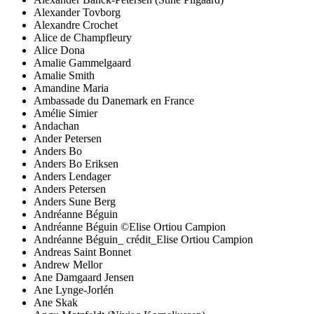
Alexander Tovborg
Alexandre Crochet
Alice de Champfleury
Alice Dona
Amalie Gammelgaard
Amalie Smith
Amandine Maria
Ambassade du Danemark en France
Amélie Simier
Andachan
Ander Petersen
Anders Bo
Anders Bo Eriksen
Anders Lendager
Anders Petersen
Anders Sune Berg
Andréanne Béguin
Andréanne Béguin ©Elise Ortiou Campion
Andréanne Béguin_ crédit_Elise Ortiou Campion
Andreas Saint Bonnet
Andrew Mellor
Ane Damgaard Jensen
Ane Lynge-Jorlén
Ane Skak