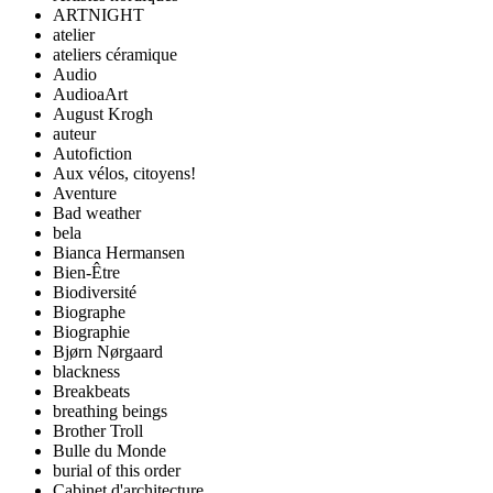
ARTNIGHT
atelier
ateliers céramique
Audio
AudioaArt
August Krogh
auteur
Autofiction
Aux vélos, citoyens!
Aventure
Bad weather
bela
Bianca Hermansen
Bien-Être
Biodiversité
Biographe
Biographie
Bjørn Nørgaard
blackness
Breakbeats
breathing beings
Brother Troll
Bulle du Monde
burial of this order
Cabinet d'architecture