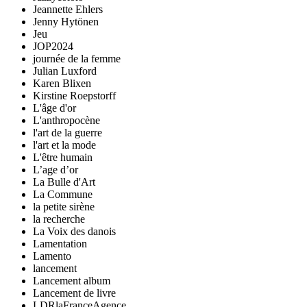
Jeannette Ehlers
Jenny Hytönen
Jeu
JOP2024
journée de la femme
Julian Luxford
Karen Blixen
Kirstine Roepstorff
L'âge d'or
L'anthropocène
l'art de la guerre
l'art et la mode
L'être humain
L’age d’or
La Bulle d'Art
La Commune
la petite sirène
la recherche
La Voix des danois
Lamentation
Lamento
lancement
Lancement album
Lancement de livre
LDRlaFranceAgence