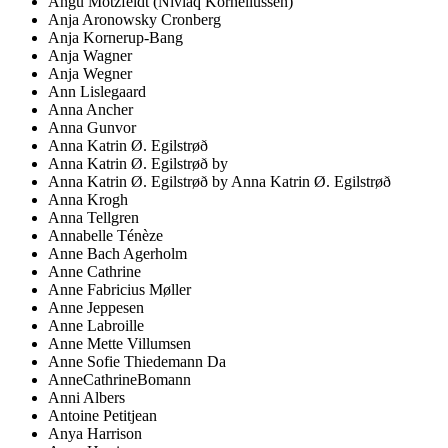
Angu Motzfeldt (Niviaq Korneliussen)
Anja Aronowsky Cronberg
Anja Kornerup-Bang
Anja Wagner
Anja Wegner
Ann Lislegaard
Anna Ancher
Anna Gunvor
Anna Katrin Ø. Egilstrøð
Anna Katrin Ø. Egilstrøð by
Anna Katrin Ø. Egilstrøð by Anna Katrin Ø. Egilstrøð
Anna Krogh
Anna Tellgren
Annabelle Ténèze
Anne Bach Agerholm
Anne Cathrine
Anne Fabricius Møller
Anne Jeppesen
Anne Labroille
Anne Mette Villumsen
Anne Sofie Thiedemann Da
AnneCathrineBomann
Anni Albers
Antoine Petitjean
Anya Harrison