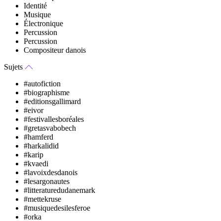
Identité
Musique
Électronique
Percussion
Percussion
Compositeur danois
Sujets
#autofiction
#biographisme
#editionsgallimard
#eivor
#festivallesboréales
#gretasvabobech
#hamferd
#harkalidid
#karip
#kvaedi
#lavoixdesdanois
#lesargonautes
#litteraturedudanemark
#mettekruse
#musiquedesilesferoe
#orka