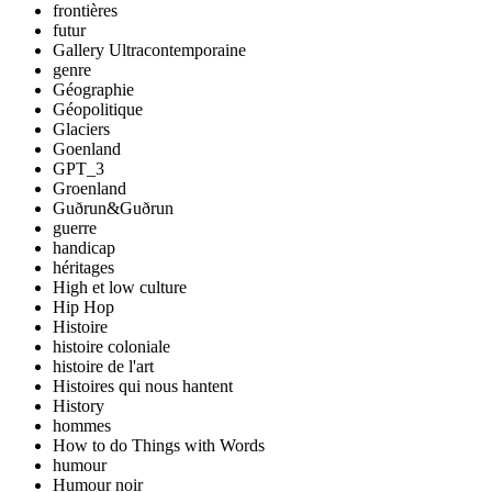
frontières
futur
Gallery Ultracontemporaine
genre
Géographie
Géopolitique
Glaciers
Goenland
GPT_3
Groenland
Guðrun&Guðrun
guerre
handicap
héritages
High et low culture
Hip Hop
Histoire
histoire coloniale
histoire de l'art
Histoires qui nous hantent
History
hommes
How to do Things with Words
humour
Humour noir