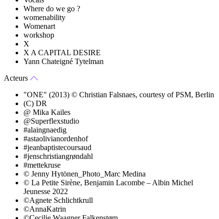
Where do we go ?
womenability
Womenart
workshop
X
X A CAPITAL DESIRE
Yann Chateigné Tytelman
Acteurs
"ONE" (2013) © Christian Falsnaes, courtesy of PSM, Berlin
(C) DR
@ Mika Kailes
@Superflexstudio
#alaingnaedig
#astaolivianordenhof
#jeanbaptistecoursaud
#jenschristiangrøndahl
#mettekruse
© Jenny Hytönen_Photo_Marc Medina
© La Petite Sirène, Benjamin Lacombe – Albin Michel
Jeunesse 2022
©Agnete Schlichtkrull
©AnnaKatrin
©Cecilie Waagner Falkenstøm