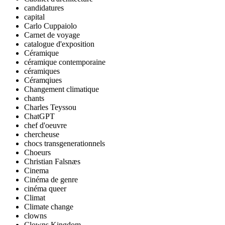
candidatures
capital
Carlo Cuppaiolo
Carnet de voyage
catalogue d'exposition
Céramique
céramique contemporaine
céramiques
Céramqiues
Changement climatique
chants
Charles Teyssou
ChatGPT
chef d'oeuvre
chercheuse
chocs transgenerationnels
Choeurs
Christian Falsnæs
Cinema
Cinéma de genre
cinéma queer
Climat
Climate change
clowns
Clowns Kingdom