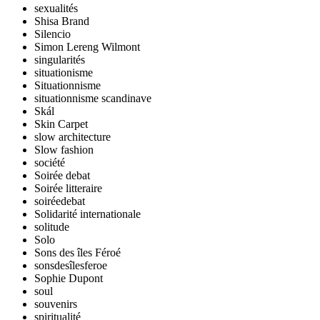
sexualités
Shisa Brand
Silencio
Simon Lereng Wilmont
singularités
situationisme
Situationnisme
situationnisme scandinave
Skál
Skin Carpet
slow architecture
Slow fashion
société
Soirée debat
Soirée litteraire
soiréedebat
Solidarité internationale
solitude
Solo
Sons des îles Féroé
sonsdesîlesferoe
Sophie Dupont
soul
souvenirs
spiritualité