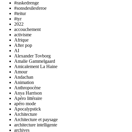
#raskedrenge
#sonsdesilesferoe
#teitur
#tyr
2022
accouchement
activisme
Afrique
After pop
AI
Alexander Tovborg
Amalie Gammelgaard
Amicalement La Haine
Amour
Andachan
Animation
Anthropocène
Anya Harrison
Apéro littéraire
apéro mode
Apocalypstick
Architecture
Architecture et paysage
architecture intelligente
archives