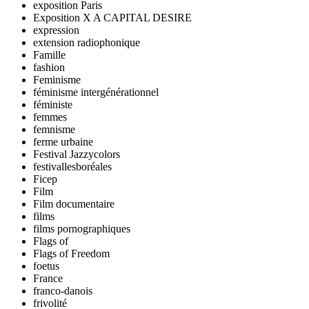
exposition Paris
Exposition X A CAPITAL DESIRE
expression
extension radiophonique
Famille
fashion
Feminisme
féminisme intergénérationnel
féministe
femmes
femnisme
ferme urbaine
Festival Jazzycolors
festivallesboréales
Ficep
Film
Film documentaire
films
films pornographiques
Flags of
Flags of Freedom
foetus
France
franco-danois
frivolité