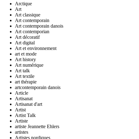
Arctique
Art
Art classique
Art contemporain
Art contemporain danois
Art contemporian
Art décoratif
Art digital
Art et environnement
art et mode
Art history
Art numérique
Art talk
Art textile
art thérapie
artcontemporain danois
Article
Artisanat
Artisanat d'art
Artist
Artist Talk
Artiste
artiste Jeannette Ehlers
artistes
Artistes nordiques