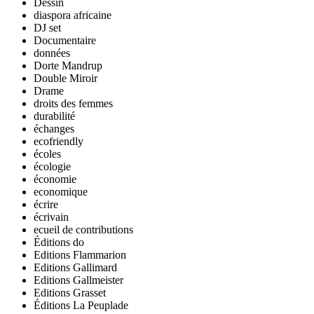
Dessin
diaspora africaine
DJ set
Documentaire
données
Dorte Mandrup
Double Miroir
Drame
droits des femmes
durabilité
échanges
ecofriendly
écoles
écologie
économie
economique
écrire
écrivain
ecueil de contributions
Éditions do
Editions Flammarion
Editions Gallimard
Editions Gallmeister
Editions Grasset
Éditions La Peuplade