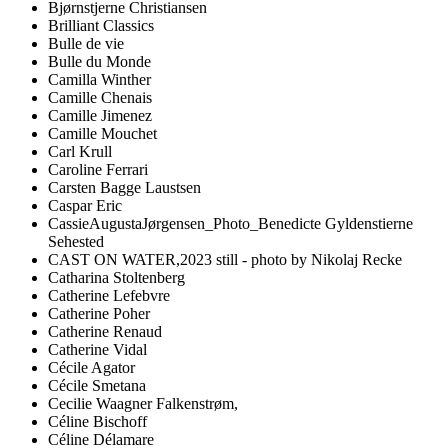
Bjørnstjerne Christiansen
Brilliant Classics
Bulle de vie
Bulle du Monde
Camilla Winther
Camille Chenais
Camille Jimenez
Camille Mouchet
Carl Krull
Caroline Ferrari
Carsten Bagge Laustsen
Caspar Eric
CassieAugustaJørgensen_Photo_Benedicte Gyldenstierne
Sehested
CAST ON WATER,2023 still - photo by Nikolaj Recke
Catharina Stoltenberg
Catherine Lefebvre
Catherine Poher
Catherine Renaud
Catherine Vidal
Cécile Agator
Cécile Smetana
Cecilie Waagner Falkenstrøm,
Céline Bischoff
Céline Délamare