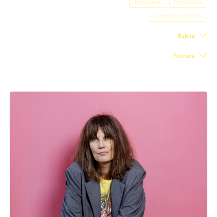
Percussion
Percussion
Salle d'exposition
Compositeur danois
Salle de presse
Sujets
Partenariats
Acteurs
En