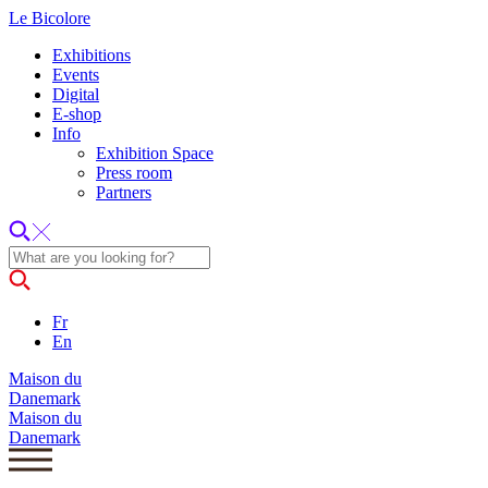
Le Bicolore
Exhibitions
Events
Digital
E-shop
Info
Exhibition Space
Press room
Partners
Fr
En
Maison du
Danemark
Maison du
Danemark