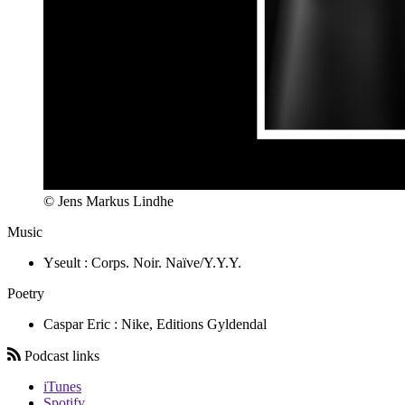
© Jens Markus Lindhe
Music
Yseult : Corps. Noir. Naïve/Y.Y.Y.
Poetry
Caspar Eric : Nike, Editions Gyldendal
Podcast links
iTunes
Spotify