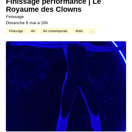
Finissage performance | Le
Royaume des Clowns
Finissage
Dimanche 8 mai à 16h
Finissage
Art
Art contemporain
Artist
...